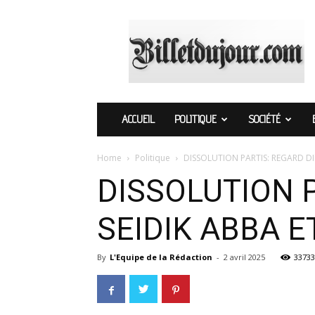
Billetdujour.com
ACCUEIL
POLITIQUE
SOCIÉTÉ
Home
Politique
DISSOLUTION PARTIS: REGARD DI
DISSOLUTION 
SEIDIK ABBA E
By
L'Equipe de la Rédaction
-
2 avril 2025
33733