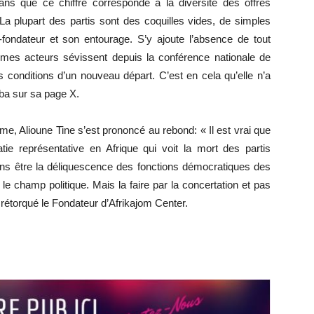
sans que ce chiffre corresponde à la diversité des offres
La plupart des partis sont des coquilles vides, de simples
t-fondateur et son entourage. S’y ajoute l’absence de tout
êmes acteurs sévissent depuis la conférence nationale de
 conditions d’un nouveau départ. C’est en cela qu’elle n’a
bba sur sa page X.
me, Alioune Tine s’est prononcé au rebond: « Il est vrai que
ie représentative en Afrique qui voit la mort des partis
ens être la déliquescence des fonctions démocratiques des
le champ politique. Mais la faire par la concertation et pas
, rétorqué le Fondateur d’Afrikajom Center.
r
r