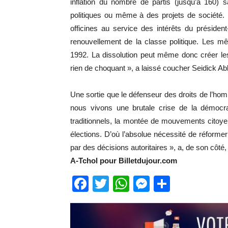
inflation du nombre de partis (jusqu’à 160) 
politiques ou même à des projets de société. 
officines au service des intérêts du présiden
renouvellement de la classe politique. Les m
1992. La dissolution peut même donc créer les
rien de choquant », a laissé coucher Seidick A
Une sortie que le défenseur des droits de l’hom
nous vivons une brutale crise de la démocrat
traditionnels, la montée de mouvements citoy
élections. D’où l’absolue nécessité de réformer 
par des décisions autoritaires », a, de son côté
A-Tchol pour Billetdujour.com
Facebook
Twitter
WhatsApp
Messenge
Partage