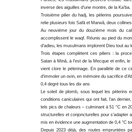
inverse des aiguilles d’une montre, de la Ka’ba.
Troisième pilier du hadj, les pèlerins poursui
relie plusieurs fois Safâ et Marwâ, deux collines
Au neuvième jour du douzième mois du calen
accomplissent le waqf. Réunis au pied du mon
d’adieu, les musulmans implorent Dieu tout au lo
Trois étapes complètent ces piliers : la proce
Satan à Minâ, à l’est de la Mecque et enfin, le
vient clore le pèlerinage. En parallèle de ce cir
d’immoler un ovin, en mémoire du sacrifice d’
0,4 degré tous les dix ans
Le soleil de plomb, sous lequel les pèlerins e
conditions caniculaires qui ont fait, l’an derni
tels pics de chaleurs – culminant à 51 °C en 2
structurelles et conjoncturelles pour s’adapte
mis en évidence une augmentation de 0,4 °C tous
Depuis 2023 déjà, des routes empruntées par