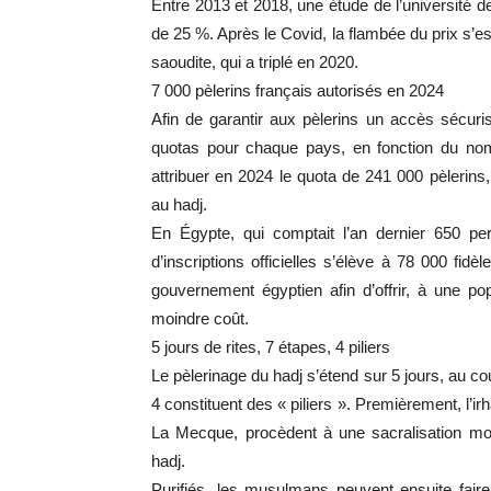
Entre 2013 et 2018, une étude de l’universit
de 25 %. Après le Covid, la flambée du prix s’es
saoudite, qui a triplé en 2020.
7 000 pèlerins français autorisés en 2024
Afin de garantir aux pèlerins un accès sécuri
quotas pour chaque pays, en fonction du nom
attribuer en 2024 le quota de 241 000 pèlerins
au hadj.
En Égypte, qui comptait l’an dernier 650 p
d’inscriptions officielles s’élève à 78 000 fidè
gouvernement égyptien afin d’offrir, à une popu
moindre coût.
5 jours de rites, 7 étapes, 4 piliers
Le pèlerinage du hadj s’étend sur 5 jours, au co
4 constituent des « piliers ». Premièrement, l’ir
La Mecque, procèdent à une sacralisation mora
hadj.
Purifiés, les musulmans peuvent ensuite faire l