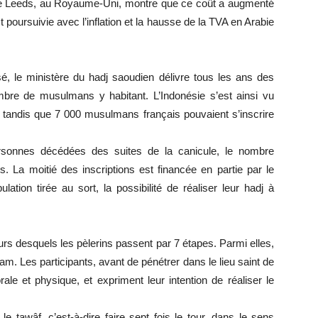
é de Leeds, au Royaume-Uni, montre que ce coût a augmenté
t poursuivie avec l’inflation et la hausse de la TVA en Arabie
sé, le ministère du hadj saoudien délivre tous les ans des
bre de musulmans y habitant. L’Indonésie s’est ainsi vu
, tandis que 7 000 musulmans français pouvaient s’inscrire
ersonnes décédées des suites de la canicule, le nombre
les. La moitié des inscriptions est financée en partie par le
lation tirée au sort, la possibilité de réaliser leur hadj à
urs desquels les pèlerins passent par 7 étapes. Parmi elles,
ham. Les participants, avant de pénétrer dans le lieu saint de
le et physique, et expriment leur intention de réaliser le
e tawâf, c’est-à-dire faire sept fois le tour, dans le sens