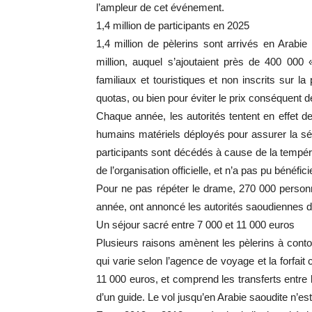
l’ampleur de cet événement.
1,4 million de participants en 2025
1,4 million de pèlerins sont arrivés en Arabie 
million, auquel s’ajoutaient près de 400 000
familiaux et touristiques et non inscrits sur la
quotas, ou bien pour éviter le prix conséquent de 
Chaque année, les autorités tentent en effet de
humains matériels déployés pour assurer la séc
participants sont décédés à cause de la tempé
de l’organisation officielle, et n’a pas pu bénéfic
Pour ne pas répéter le drame, 270 000 person
année, ont annoncé les autorités saoudiennes d
Un séjour sacré entre 7 000 et 11 000 euros
Plusieurs raisons amènent les pèlerins à contourn
qui varie selon l’agence de voyage et la forfait 
11 000 euros, et comprend les transferts entre l
d’un guide. Le vol jusqu’en Arabie saoudite n’es