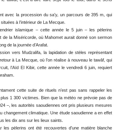
vent avec la procession du sa’y, un parcours de 395 m, qui
 situées à l’intérieur de La Mecque.
drier islamique – cette année le 5 juin – les pèlerins
t de la Miséricorde, où Mahomet aurait donné son sermon
ng de la journée d’Arafat.
ssion vers Mudzalifa, la lapidation de stèles représentant
 retour à La Mecque, où l’on réalise à nouveau le tawâf, qui
cuit, l’Aïd El Kibir, cette année le vendredi 6 juin, requiert
Abraham.
ntament cette suite de rituels n’est pas sans rappeler les
er, plus 1 300 victimes. Bien que la météo ne prévoie pas de
024 –, les autorités saoudiennes ont pris plusieurs mesures
r au changement climatique. Une étude saoudienne a en effet
 les dix ans sur les lieux saints.
 les pèlerins ont été recouvertes d’une matière blanche