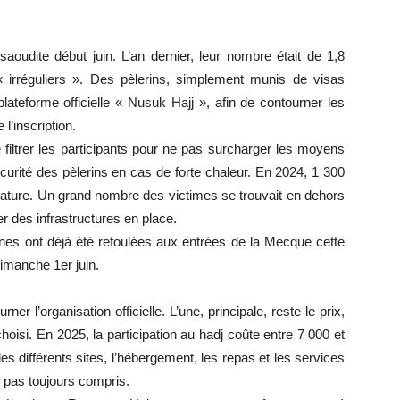
saoudite début juin. L’an dernier, leur nombre était de 1,8
 « irréguliers ». Des pèlerins, simplement munis de visas
 plateforme officielle « Nusuk Hajj », afin de contourner les
l’inscription.
 filtrer les participants pour ne pas surcharger les moyens
urité des pèlerins en cas de forte chaleur. En 2024, 1 300
rature. Un grand nombre des victimes se trouvait en dehors
ier des infrastructures en place.
nes ont déjà été refoulées aux entrées de la Mecque cette
imanche 1er juin.
er l’organisation officielle. L’une, principale, reste le prix,
choisi. En 2025, la participation au hadj coûte entre 7 000 et
es différents sites, l’hébergement, les repas et les services
t pas toujours compris.