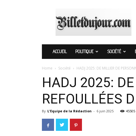
Billetdujour.com
ACCUEIL
POLITIQUE
SOCIÉTÉ
Home
Société
HADJ 2025: DE MILLIER DE PERSO
HADJ 2025: D
REFOULLÉES 
By
L'Equipe de la Rédaction
-
6 juin 2025
45505