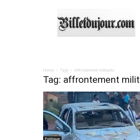
Billetdujour.com
Home
Tags
Affrontement militants
Tag: affrontement mili
Politique