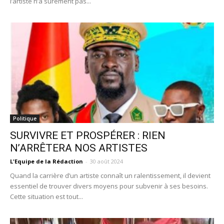
l’artiste n’a sûrement pas...
Politique
SURVIVRE ET PROSPÉRER : RIEN
N’ARRÊTERA NOS ARTISTES
L'Equipe de la Rédaction
-
30 août 2024
Quand la carrière d’un artiste connaît un ralentissement, il devient
essentiel de trouver divers moyens pour subvenir à ses besoins.
Cette situation est tout...