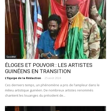
Société
ÉLOGES ET POUVOIR : LES ARTISTES
GUINÉENS EN TRANSITION
L'Equipe de la Rédaction
-
25 août 2024
Ces derniers temps, un phénomène a pris de l’ampleur dans le
milieu artistique guinéen. De nombreux artistes renommés
chantent les louanges du président de...