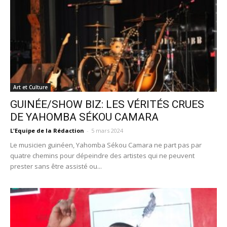
Art et Culture
GUINÉE/SHOW BIZ: LES VÉRITÉS CRUES
DE YAHOMBA SÉKOU CAMARA
L'Equipe de la Rédaction
-
5 mars 2024
Le musicien guinéen, Yahomba Sékou Camara ne part pas par
quatre chemins pour dépeindre des artistes qui ne peuvent
prester sans être assisté ou...