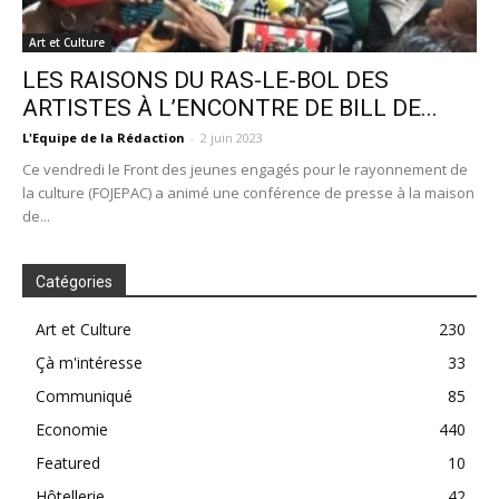
Art et Culture
LES RAISONS DU RAS-LE-BOL DES
ARTISTES À L’ENCONTRE DE BILL DE...
L'Equipe de la Rédaction
-
2 juin 2023
Ce vendredi le Front des jeunes engagés pour le rayonnement de
la culture (FOJEPAC) a animé une conférence de presse à la maison
de...
Catégories
Art et Culture
230
Çà m'intéresse
33
Communiqué
85
Economie
440
Featured
10
Hôtellerie
42