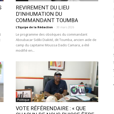
S
REVIREMENT DU LIEU
D’INHUMATION DU
COMMANDANT TOUMBA
L'Equipe de la Rédaction
-
30 mars 2026
t
Le programme des obsèques du commandant
t
Aboubacar Sidiki Diakité, dit Toumba, ancien aide de
camp du capitaine Moussa Dadis Camara, a été
modifié en...
Politique
VOTE RÉFÉRENDAIRE : « QUE