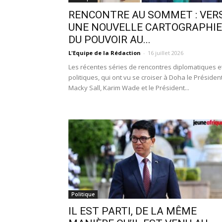
RENCONTRE AU SOMMET : VER
UNE NOUVELLE CARTOGRAPHIE
DU POUVOIR AU...
L'Equipe de la Rédaction
-
16 juillet 2026
Les récentes séries de rencontres diplomatiques e
politiques, qui ont vu se croiser à Doha le Présiden
Macky Sall, Karim Wade et le Président...
Politique
IL EST PARTI, DE LA MÊME