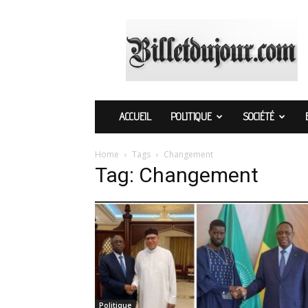
Billetdujour.com
ACCUEIL
POLITIQUE
SOCIÉTÉ
Home
Tags
Changement
Tag: Changement
Politique