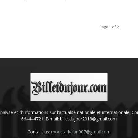
Page 1 of 2
'analyse et d'informations sur l'actualité nationale et internationale.
664444721. E-mail: billetdujour2018@gmail.com
Contact us:
mouctarkalan007@gmail.com