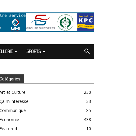
LLERIE
SPORTS
Catégories
Art et Culture
230
Çà m'intéresse
33
Communiqué
85
Economie
438
Featured
10