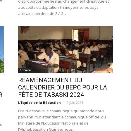
ue
disproportionnée liée au changement climatique et
aux coûts d’adaptation En moyenne, les pays
africains perdent de 2 à 5...
Société
RÉAMÉNAGEMENT DU
CALENDRIER DU BEPC POUR LA
R
FÊTE DE TABASKI 2024
L'Equipe de la Rédaction
-
12 juin 2024
Lire ci-dessous le communiqué qui vient de nous
parvenir. "En attendant le communiqué officiel du
Ministère de l'Education Nationale et de
ru
l'Alphabétisation Guinée, nous...