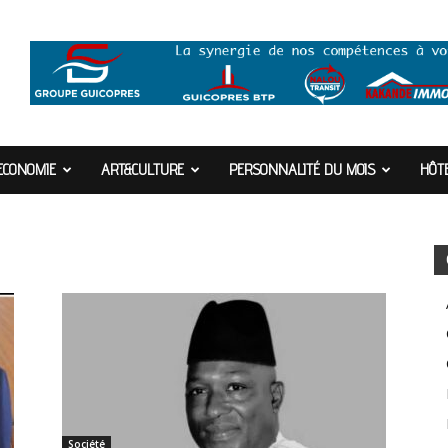
ECONOMIE
ART&CULTURE
PERSONNALITÉ DU MOIS
HÔTE
Société