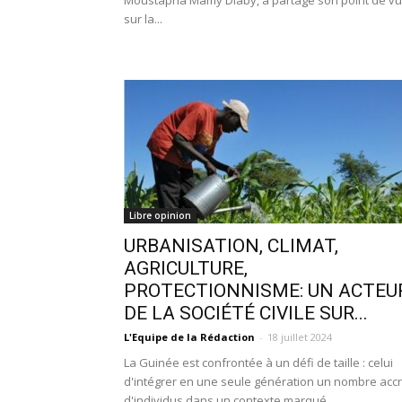
Moustapha Mamy Diaby, a partagé son point de v
sur la...
Libre opinion
URBANISATION, CLIMAT,
AGRICULTURE,
PROTECTIONNISME: UN ACTEU
DE LA SOCIÉTÉ CIVILE SUR...
L'Equipe de la Rédaction
-
18 juillet 2024
La Guinée est confrontée à un défi de taille : celui
d'intégrer en une seule génération un nombre acc
d'individus dans un contexte marqué...