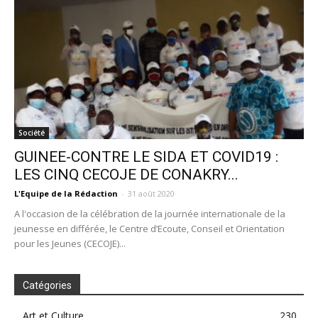
Société
GUINEE-CONTRE LE SIDA ET COVID19 :
LES CINQ CECOJE DE CONAKRY...
L'Equipe de la Rédaction
-
31 août 2020
A l'occasion de la célébration de la journée internationale de la
jeunesse en différée, le Centre d’Ecoute, Conseil et Orientation
pour les Jeunes (CECOJE)...
Catégories
Art et Culture
230