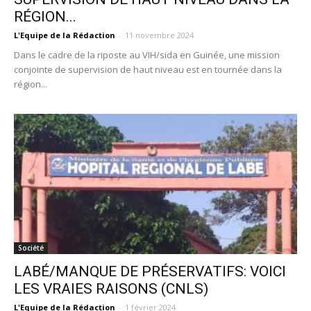
RÉGION...
L'Equipe de la Rédaction
-
11 novembre 2024
Dans le cadre de la riposte au VIH/sida en Guinée, une mission
conjointe de supervision de haut niveau est en tournée dans la
région...
Société
LABÉ/MANQUE DE PRÉSERVATIFS: VOICI
LES VRAIES RAISONS (CNLS)
L'Equipe de la Rédaction
-
1 février 2024