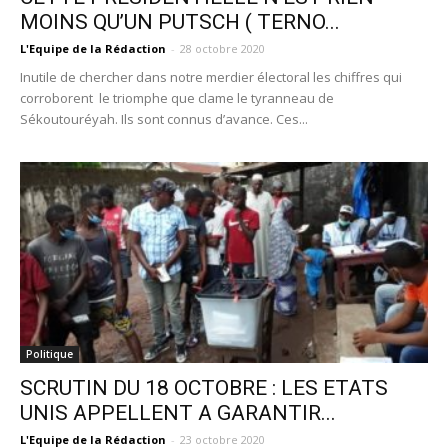
MOINS QU’UN PUTSCH ( TERNO...
L'Equipe de la Rédaction
-
28 octobre 2020
Inutile de chercher dans notre merdier électoral les chiffres qui
corroborent le triomphe que clame le tyranneau de
Sékoutouréyah. Ils sont connus d’avance. Ces...
Politique
SCRUTIN DU 18 OCTOBRE : LES ETATS
UNIS APPELLENT A GARANTIR...
L'Equipe de la Rédaction
-
23 octobre 2020