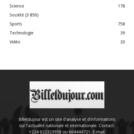
Science
178
Société
(3 850)
Sports
758
Technologie
39
Vidéo
20
Billetdujour est un site d'analyse et d'informations
sur l'actualité nationale et internationale. Contact:
+224 622323958 ou 664444721. E-mail: