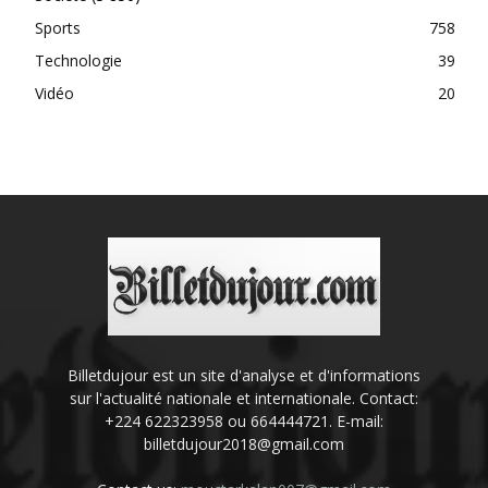
Sports
758
Technologie
39
Vidéo
20
Billetdujour est un site d'analyse et d'informations
sur l'actualité nationale et internationale. Contact:
+224 622323958 ou 664444721. E-mail:
billetdujour2018@gmail.com