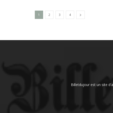
1
2
3
4
Billetdujour est un site d