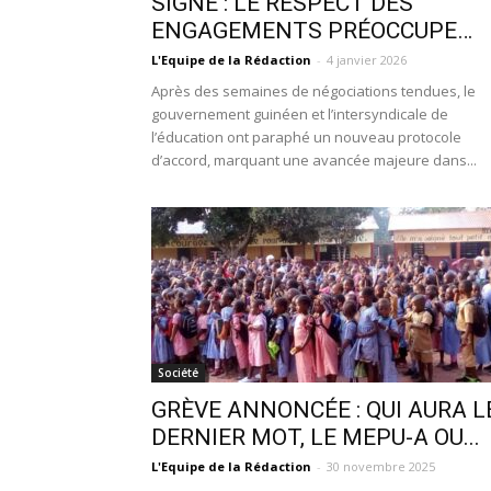
SIGNÉ : LE RESPECT DES
ENGAGEMENTS PRÉOCCUPE…
L'Equipe de la Rédaction
-
4 janvier 2026
Après des semaines de négociations tendues, le
gouvernement guinéen et l’intersyndicale de
l’éducation ont paraphé un nouveau protocole
d’accord, marquant une avancée majeure dans...
Société
GRÈVE ANNONCÉE : QUI AURA L
DERNIER MOT, LE MEPU-A OU...
L'Equipe de la Rédaction
-
30 novembre 2025