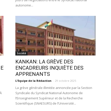
jours de négociations entre le Syndicat national
autonome...
Société
KANKAN: LA GRÈVE DES
NE
ENCADREURS INQUIÈTE DES
APPRENANTS
L'Equipe de la Rédaction
-
29 octobre 2025
La grève générale illimitée annoncée par la Section
 À
Syndicale du Syndicat National Autonome de
l’Enseignement Supérieur et de la Recherche
Scientifique (SNAESURS) de l’Université...