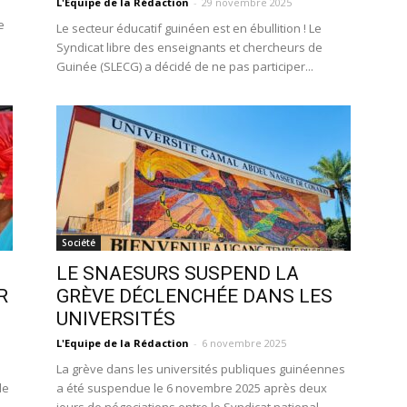
L'Equipe de la Rédaction
-
29 novembre 2025
e
Le secteur éducatif guinéen est en ébullition ! Le
Syndicat libre des enseignants et chercheurs de
Guinée (SLECG) a décidé de ne pas participer...
Société
LE SNAESURS SUSPEND LA
R
GRÈVE DÉCLENCHÉE DANS LES
UNIVERSITÉS
L'Equipe de la Rédaction
-
6 novembre 2025
La grève dans les universités publiques guinéennes
de
a été suspendue le 6 novembre 2025 après deux