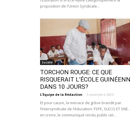
l'Éducation (FSPE) a rejeté catégoriquement la
proposition de l'Union Syndicale...
Société
TORCHON ROUGE: CE QUE
RISQUERAIT L’ÉCOLE GUINÉEN
DANS 10 JOURS?
L'Equipe de la Rédaction
-
5 novembre 2025
Et pour cause, la menace de grève brandit par
l’intersyndicale de l’éducation: FSPE, SLECG ET SNE.
en croire, le communiqué rendu public cet...