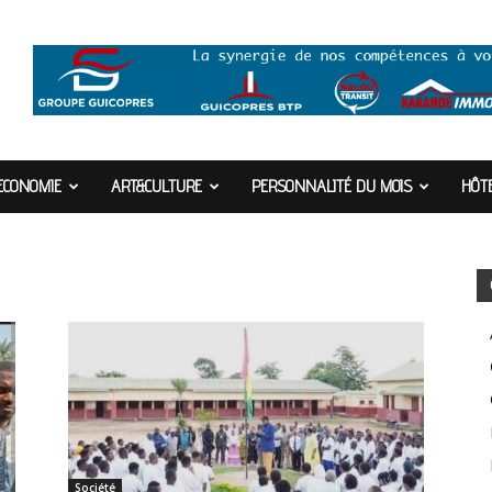
ECONOMIE
ART&CULTURE
PERSONNALITÉ DU MOIS
HÔTE
Société