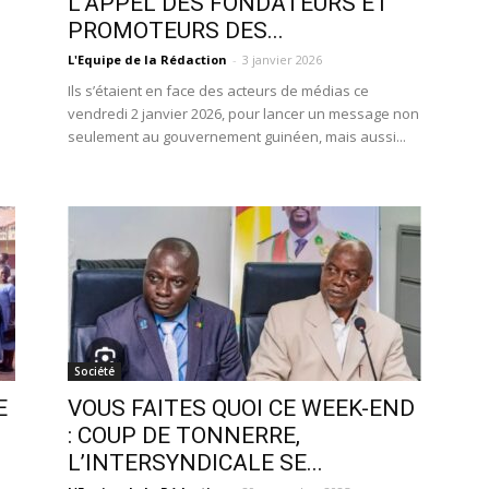
L’APPEL DES FONDATEURS ET
PROMOTEURS DES...
L'Equipe de la Rédaction
-
3 janvier 2026
Ils s’étaient en face des acteurs de médias ce
vendredi 2 janvier 2026, pour lancer un message non
seulement au gouvernement guinéen, mais aussi...
Société
E
VOUS FAITES QUOI CE WEEK-END
: COUP DE TONNERRE,
L’INTERSYNDICALE SE...