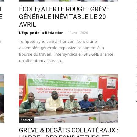
I
ÉCOLE/ALERTE ROUGE : GRÈVE
E
GÉNÉRALE INÉVITABLE LE 20
AVRIL
L'Equipe de la Rédaction
-
11 avril 2026
n
Tempête syndicale à l'horizon ! Lors d'une
assemblée générale explosive ce samedi à la
Bourse du travail, l'intersyndicale FSPE-SNE a lancé
un ultimatum assassin...
Société
GRÈVE & DÉGÂTS COLLATÉRAUX :