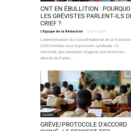
CNT EN ÉBULLITION : POURQUO
LES GRÉVISTES PARLENT-ILS D
CRIEF ?
L'Equipe de la Rédaction
-
23 avril 2026
L’administration du Conseil National de la Transitio
(CNT) tremble sous la pression syndicale. Ce
mercredi, des centaines d’agents ont investi les
abords du Palais...
Société
GRÈVE/PROTOCOLE D’ACCORD