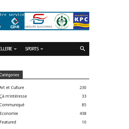
LLERIE
SPORTS
Catégories
Art et Culture
230
Çà m'intéresse
33
Communiqué
85
Economie
438
Featured
10