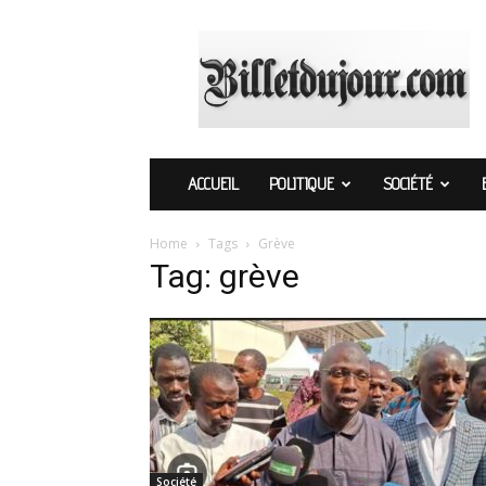
Billetdujour.com
ACCUEIL
POLITIQUE
SOCIÉTÉ
Home
Tags
Grève
Tag: grève
Société