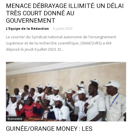
MENACE DÉBRAYAGE ILLIMITÉ: UN DÉLAI
TRÈS COURT DONNÉ AU
GOUVERNEMENT
L'Equipe de la Rédaction
-
8 juillet 2023
Le courrier du Syndicat national autonome de l'enseignement
supérieur et de la recherche scientifique, (SNAESURS) a été
déposé le jeudi 6 juillet 2023. Et...
Economie
GUINÉE/ORANGE MONEY : LES