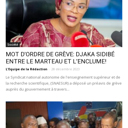
Société
MOT D’ORDRE DE GRÈVE: DJAKA SIDIBÉ
ENTRE LE MARTEAU ET L’ENCLUME!
L'Equipe de la Rédaction
-
28 décembre 2023
Le Syndicat national autonome de l'enseignement supérieur et de
la recherche scientifique, (SNAESUR) a déposé un préavis de grève
auprès du gouvernement à travers...