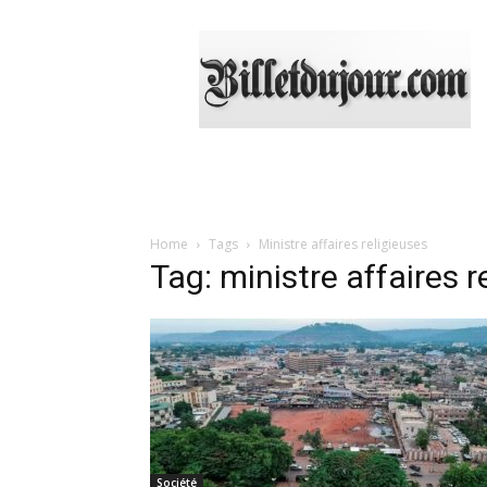
Billetdujour.com
Home
Tags
Ministre affaires religieuses
Tag: ministre affaires r
Société