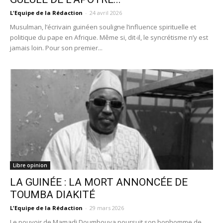
L'Equipe de la Rédaction
-
24 avril 2026
Musulman, l’écrivain guinéen souligne l’influence spirituelle et
politique du pape en Afrique. Même si, dit-il, le syncrétisme n’y est
jamais loin. Pour son premier...
Libre opinion
LA GUINÉE : LA MORT ANNONCÉE DE
TOUMBA DIAKITÉ
L'Equipe de la Rédaction
-
29 mars 2026
Le pouvoir de Mamadi Doumbouya poursuit son bonhomme de