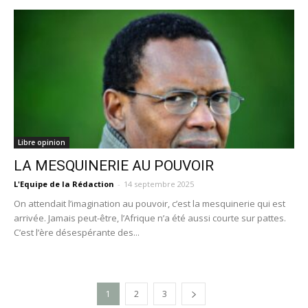
Libre opinion
LA MESQUINERIE AU POUVOIR
L'Equipe de la Rédaction
-
14 septembre 2025
On attendait l’imagination au pouvoir, c’est la mesquinerie qui est
arrivée. Jamais peut-être, l’Afrique n’a été aussi courte sur pattes.
C’est l’ère désespérante des...
1
2
3