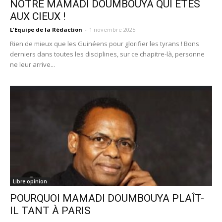
NOTRE MAMADI DOUMBOUYA QUI ÊTES
AUX CIEUX !
L'Equipe de la Rédaction
-
1 novembre 2025
Rien de mieux que les Guinéens pour glorifier les tyrans ! Bons
derniers dans toutes les disciplines, sur ce chapitre-là, personne
ne leur arrive...
Libre opinion
POURQUOI MAMADI DOUMBOUYA PLAÎT-
IL TANT À PARIS