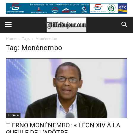
Home
Tags
Monénembo
Tag: Monénembo
Société
TIERNO MONÉNEMBO : « LÉON XIV À LA
GUEULE DE L’APÔTRE...