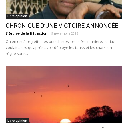
Libre opinion
CHRONIQUE D’UNE VICTOIRE ANNONCÉE
L'Equipe de la Rédaction
-
9 novembre 2025
On en est à regretter les putschistes, première manière. Le rituel
voulait alors qu’après avoir déployé les tanks et les chars, on
règne sans...
Libre opinion