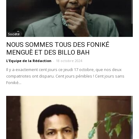
Société
NOUS SOMMES TOUS DES FONIKÉ
MENGUÈ ET DES BILLO BAH
L'Equipe de la Rédaction
-
18 octobre 2024
Il y a exactement cent jours ce jeudi 17 octobre, que nos deux
compatriotes ont disparu. Cent jours pénibles ! Cent jours sans
Foniké...