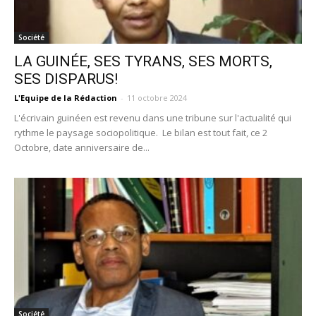
Société
LA GUINÉE, SES TYRANS, SES MORTS,
SES DISPARUS!
L'Equipe de la Rédaction
-
11 octobre 2024
L'écrivain guinéen est revenu dans une tribune sur l'actualité qui
rythme le paysage sociopolitique. Le bilan est tout fait, ce 2
Octobre, date anniversaire de...
Société