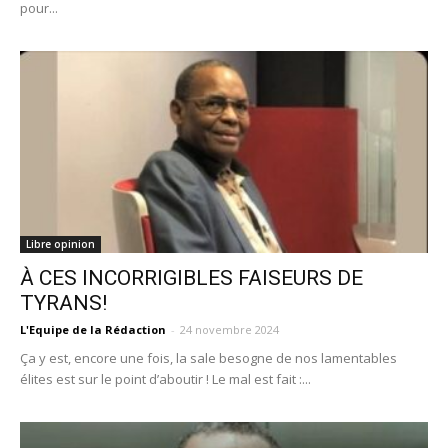
pour...
Libre opinion
À CES INCORRIGIBLES FAISEURS DE
TYRANS!
L'Equipe de la Rédaction
-
24 novembre 2024
Ça y est, encore une fois, la sale besogne de nos lamentables
élites est sur le point d’aboutir ! Le mal est fait :...