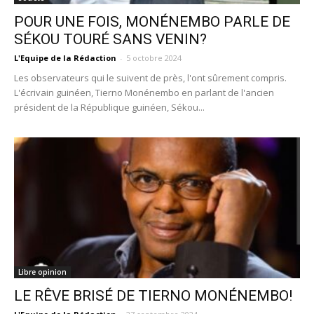
POUR UNE FOIS, MONÉNEMBO PARLE DE
SÉKOU TOURÉ SANS VENIN?
L'Equipe de la Rédaction
-
5 octobre 2024
Les observateurs qui le suivent de près, l'ont sûrement compris.
L'écrivain guinéen, Tierno Monénembo en parlant de l'ancien
président de la République guinéen, Sékou...
Libre opinion
LE RÊVE BRISÉ DE TIERNO MONÉNEMBO!