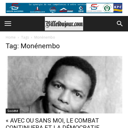
Home
Tags
Monénembo
Tag: Monénembo
Société
« AVEC OU SANS MOI, LE COMBAT
CONTINUERA ET LA DÉMOCRATIE