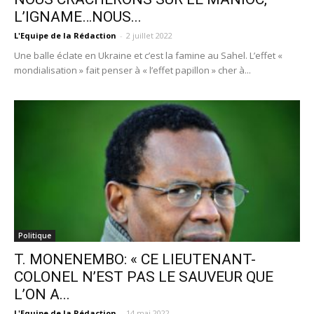
L’IGNAME…NOUS...
L'Equipe de la Rédaction
-
2 juillet 2022
Une balle éclate en Ukraine et c’est la famine au Sahel. L’effet «
mondialisation » fait penser à « l’effet papillon » cher à...
Politique
T. MONENEMBO: « CE LIEUTENANT-
COLONEL N’EST PAS LE SAUVEUR QUE
L’ON A...
L'Equipe de la Rédaction
-
14 mai 2022