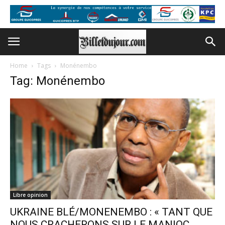
Home
Tags
Monénembo
Tag: Monénembo
Libre opinion
UKRAINE BLÉ/MONENEMBO : « TANT QUE
NOUS CRACHERONS SUR LE MANIOC,