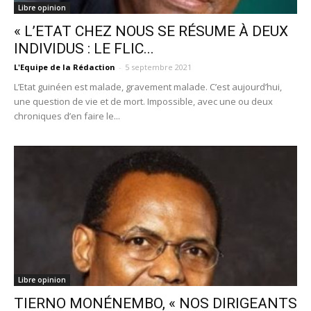
Libre opinion
« L’ETAT CHEZ NOUS SE RÉSUME À DEUX
INDIVIDUS : LE FLIC...
L'Equipe de la Rédaction
-
5 septembre 2021
L’Etat guinéen est malade, gravement malade. C’est aujourd’hui,
une question de vie et de mort. Impossible, avec une ou deux
chroniques d’en faire le...
Libre opinion
TIERNO MONÉNEMBO, « NOS DIRIGEANTS