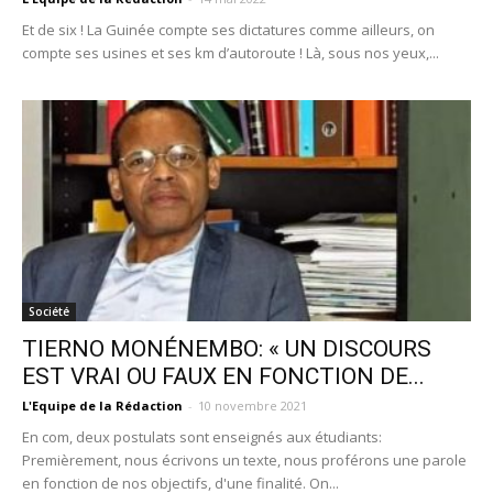
Et de six ! La Guinée compte ses dictatures comme ailleurs, on
compte ses usines et ses km d’autoroute ! Là, sous nos yeux,...
Société
TIERNO MONÉNEMBO: « UN DISCOURS
EST VRAI OU FAUX EN FONCTION DE...
L'Equipe de la Rédaction
-
10 novembre 2021
En com, deux postulats sont enseignés aux étudiants:
Premièrement, nous écrivons un texte, nous proférons une parole
en fonction de nos objectifs, d'une finalité. On...