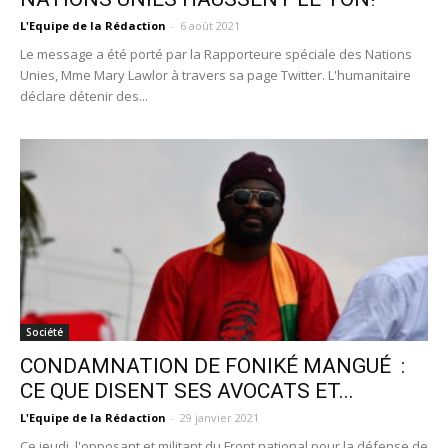
L'Equipe de la Rédaction
-
6 août 2021
Le message a été porté par la Rapporteure spéciale des Nations
Unies, Mme Mary Lawlor à travers sa page Twitter. L'humanitaire
déclare détenir des...
Société
CONDAMNATION DE FONIKÉ MANGUÉ :
CE QUE DISENT SES AVOCATS ET...
L'Equipe de la Rédaction
-
29 janvier 2021
Ce jeudi, l'opposant et militant du Front national pour la défense de