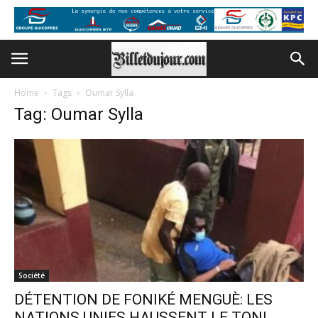
Home
Tags
Oumar Sylla
Tag: Oumar Sylla
Société
DÉTENTION DE FONIKÉ MENGUÈ: LES
NATIONS UNIES HAUSSENT LE TON!