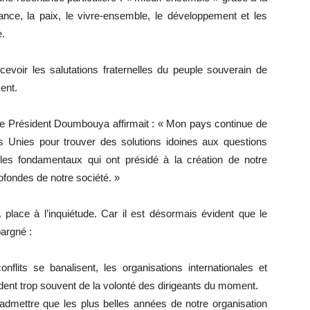
ance, la paix, le vivre-ensemble, le développement et les
e.
voir les salutations fraternelles du peuple souverain de
ent.
 le Président Doumbouya affirmait : « Mon pays continue de
ns Unies pour trouver des solutions idoines aux questions
les fondamentaux qui ont présidé à la création de notre
ofondes de notre société. »
place à l’inquiétude. Car il est désormais évident que le
argné :
nflits se banalisent, les organisations internationales et
endent trop souvent de la volonté des dirigeants du moment.
admettre que les plus belles années de notre organisation