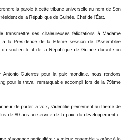
prendre la parole à cette tribune universelle au nom de Son
sident de la République de Guinée, Chef de l’État.
de transmettre ses chaleureuses félicitations à Madame
on à la Présidence de la 80ème session de l’Assemblée
 du soutien total de la République de Guinée durant son
r Antonio Guterres pour la paix mondiale, nous rendons
 pour le travail remarquable accompli lors de la 79ème
neur de porter la voix, s’identifie pleinement au thème de
plus de 80 ans au service de la paix, du développement et
une résonance particulière : « mieux ensemble » grâce à la