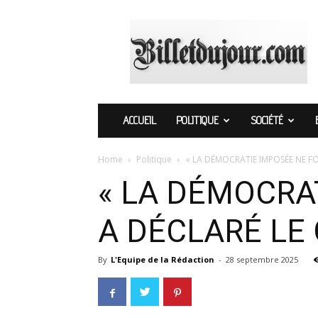
Billetdujour.com
ACCUEIL
POLITIQUE
SOCIÉTÉ
Home
Politique
« LA DÉMOCRATIE IMPOSÉE NE FO
« LA DÉMOCRA
A DÉCLARÉ LE
By
L'Equipe de la Rédaction
-
28 septembre 2025