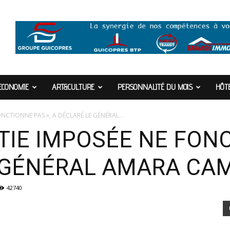
ECONOMIE
ART&CULTURE
PERSONNALITÉ DU MOIS
HÔTE
NCTIONNE PAS », A DÉCLARÉ LE GÉNÉRAL...
TIE IMPOSÉE NE FONC
 GÉNÉRAL AMARA CAM
42740