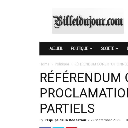
Billetdujour.com
ACCUEIL
POLITIQUE
SOCIÉTÉ
Home
Politique
RÉFÉRENDUM CONSTITUTIONNEL :
RÉFÉRENDUM C
PROCLAMATION
PARTIELS
By
L'Equipe de la Rédaction
-
22 septembre 2025