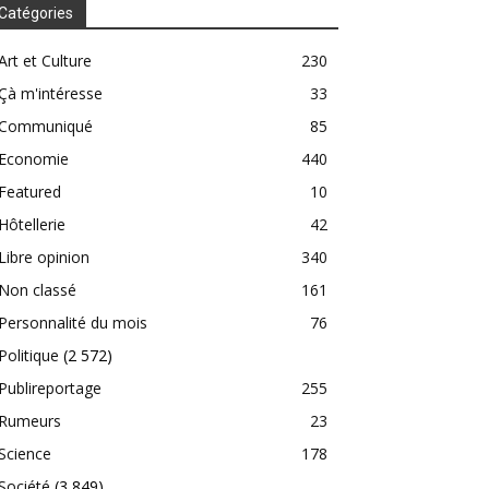
Catégories
Art et Culture
230
Çà m'intéresse
33
Communiqué
85
Economie
440
Featured
10
Hôtellerie
42
Libre opinion
340
Non classé
161
Personnalité du mois
76
Politique
(2 572)
Publireportage
255
Rumeurs
23
Science
178
Société
(3 849)