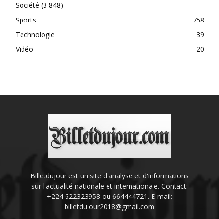
Société
(3 848)
Sports
758
Technologie
39
Vidéo
20
Billetdujour est un site d'analyse et d'informations
sur l'actualité nationale et internationale. Contact:
+224 622323958 ou 664444721. E-mail:
billetdujour2018@gmail.com