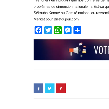
Il renchérit en indiquant que nos confrères dem
problèmes de dimension nationale. « Est-ce que 
Sékouba Konaté au Comité national du rassembl
Merket pour Billetdujour.com
Facebook
Twitter
WhatsApp
Messenge
Partage