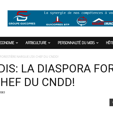
ECONOMIE
ART&CULTURE
PERSONNALITÉ DU MOIS
HÔTE
 FORESTIÈRE NARGUE L’EX CHEF DU CNDD!
DIS: LA DIASPORA FO
CHEF DU CNDD!
4583