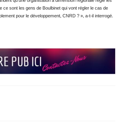
andent qu’une organisation à dimension régionale régle les
ce sont les gens de Boulbinet qui vont régler le cas de
ement pour le développement, CNRD ? », a-t-il interrogé.
r
r