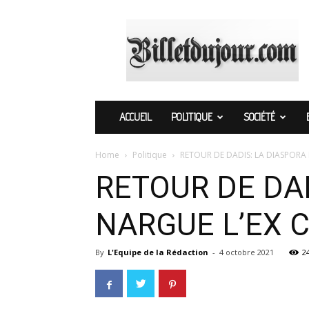
Billetdujour.com
ACCUEIL
POLITIQUE
SOCIÉTÉ
Home
Politique
RETOUR DE DADIS: LA DIASPORA
RETOUR DE DA
NARGUE L’EX 
By
L'Equipe de la Rédaction
-
4 octobre 2021
2