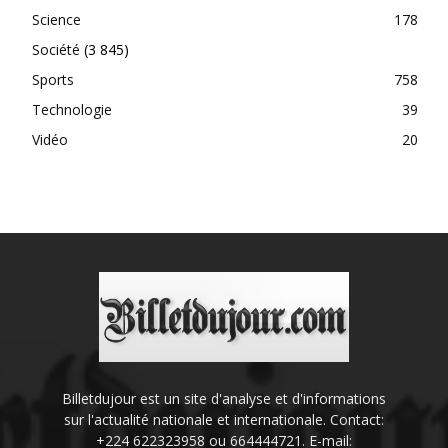
Science
178
Société
(3 845)
Sports
758
Technologie
39
Vidéo
20
Billetdujour est un site d'analyse et d'informations
sur l'actualité nationale et internationale. Contact:
+224 622323958 ou 664444721. E-mail: