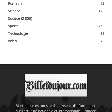
Rumeurs
23
Science
178
Société
(3 850)
Sports
758
Technologie
39
Vidéo
20
Billetdujour est un site d'analyse et d'informations
sur l'actualité nationale et internationale. Contact: