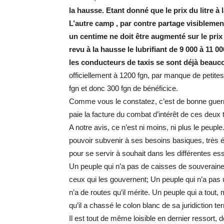
la hausse. Etant donné que le prix du litre 
L’autre camp , par contre partage visiblemen
un centime ne doit être augmenté sur le pri
revu à la hausse le lubrifiant de 9 000 à 11 0
les conducteurs de taxis se sont déjà beauc
officiellement à 1200 fgn, par manque de petit
fgn et donc 300 fgn de bénéficice.
Comme vous le constatez, c’est de bonne guerr
paie la facture du combat d’intérêt de ces deu
A notre avis, ce n’est ni moins, ni plus le peuple.
pouvoir subvenir à ses besoins basiques, très é
pour se servir à souhait dans les différentes es
Un peuple qui n’a pas de caisses de souveraine
ceux qui les gouvernent; Un peuple qui n’a pa
n’a de routes qu’il mérite. Un peuple qui a tout, 
qu’il a chassé le colon blanc de sa juridiction te
Il est tout de même loisible en dernier ressort, de