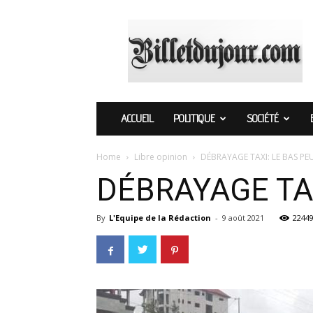
Billetdujour.com
ACCUEIL
POLITIQUE
SOCIÉTÉ
Home
Libre opinion
DÉBRAYAGE TAXI: LE BAS PEU
DÉBRAYAGE TAX
By
L'Equipe de la Rédaction
-
9 août 2021
2244