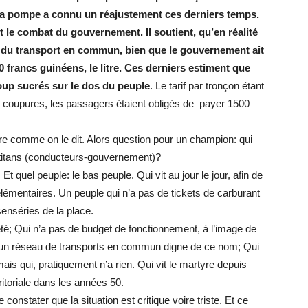
à la pompe a connu un réajustement ces derniers temps.
t le combat du gouvernement. Il soutient, qu’en réalité
x du transport en commun, bien que le gouvernement ait
00 francs guinéens, le litre. Ces derniers estiment que
oup sucrés sur le dos du peuple
. Le tarif par tronçon étant
es coupures, les passagers étaient obligés de payer 1500
e comme on le dit. Alors question pour un champion: qui
x titans (conducteurs-gouvernement)?
 Et quel peuple: le bas peuple. Qui vit au jour le jour, afin de
lémentaires. Un peuple qui n’a pas de tickets de carburant
senséries de la place.
té; Qui n’a pas de budget de fonctionnement, à l’image de
s un réseau de transports en commun digne de ce nom; Qui
mais qui, pratiquement n’a rien. Qui vit le martyre depuis
rritoriale dans les années 50.
 constater que la situation est critique voire triste. Et ce