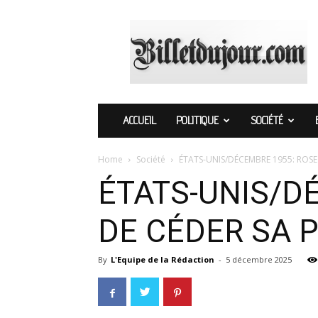
Billetdujour.com
ACCUEIL
POLITIQUE
SOCIÉTÉ
Home
Société
ÉTATS-UNIS/DÉCEMBRE 1955: ROSE
ÉTATS-UNIS/D
DE CÉDER SA 
By
L'Equipe de la Rédaction
-
5 décembre 2025