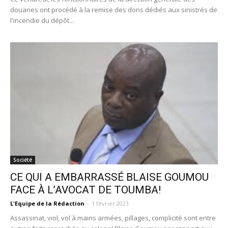
douanes ont procédé à la remise des dons dédiés aux sinistrés de
l'incendie du dépôt...
Société
CE QUI A EMBARRASSÉ BLAISE GOUMOU
FACE À L’AVOCAT DE TOUMBA!
L'Equipe de la Rédaction
-
1 février 2023
Assassinat, viol, vol à mains armées, pillages, complicité sont entre