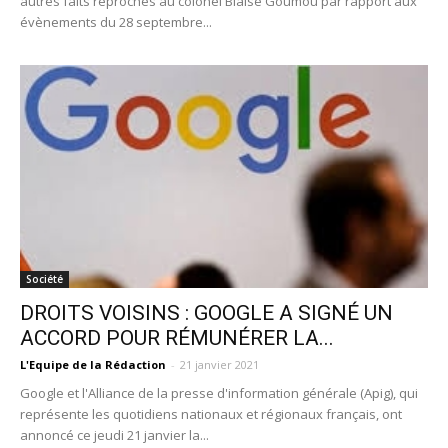
autres faits reprochés au colonel Blaise Goumou par rapport aux
évènements du 28 septembre...
Société
DROITS VOISINS : GOOGLE A SIGNÉ UN
ACCORD POUR RÉMUNÉRER LA...
L'Equipe de la Rédaction
-
21 janvier 2021
Google et l'Alliance de la presse d'information générale (Apig), qui
représente les quotidiens nationaux et régionaux français, ont
annoncé ce jeudi 21 janvier la...