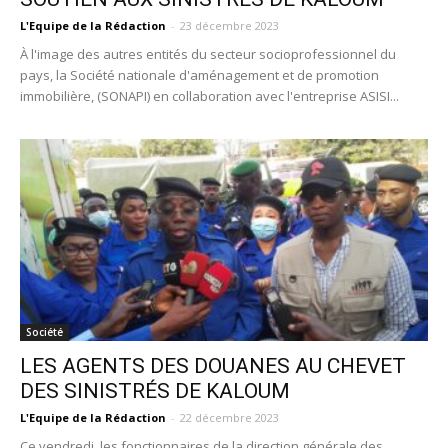
L'Equipe de la Rédaction
-
23 décembre 2023
À l'image des autres entités du secteur socioprofessionnel du
pays, la Société nationale d'aménagement et de promotion
immobilière, (SONAPI) en collaboration avec l'entreprise ASISI...
Société
LES AGENTS DES DOUANES AU CHEVET
DES SINISTRÉS DE KALOUM
L'Equipe de la Rédaction
-
22 décembre 2023
Ce vendredi, les fonctionnaires de la direction générale des