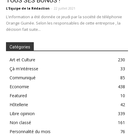
TOUS SES BONUS !
L'Equipe de la Rédaction
-
22 juillet 2021
L'information a été donnée ce jeudi par la société de téléphonie
Orange Guinée. Selon les responsables de cette entreprise , la
décision fait suite...
Catégories
Art et Culture
230
Çà m'intéresse
33
Communiqué
85
Economie
438
Featured
10
Hôtellerie
42
Libre opinion
339
Non classé
161
Personnalité du mois
76