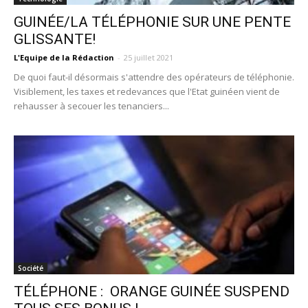
GUINÉE/LA TÉLÉPHONIE SUR UNE PENTE
GLISSANTE!
L'Equipe de la Rédaction
-
25 juillet 2021
De quoi faut-il désormais s'attendre des opérateurs de téléphonie.
Visiblement, les taxes et redevances que l'Etat guinéen vient de
rehausser à secouer les tenanciers...
Société
TÉLÉPHONE : ORANGE GUINÉE SUSPEND