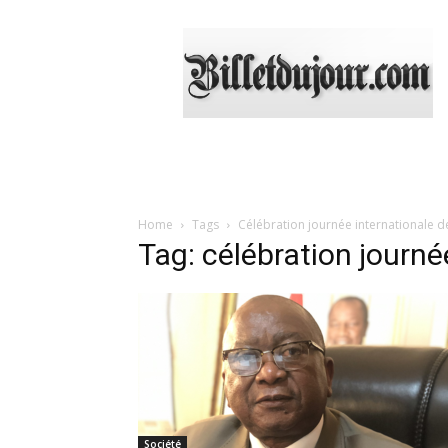
Billetdujour.com
Home
Tags
Célébration journée internationale de
Tag: célébration journée
Société