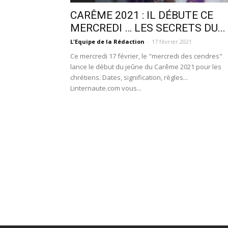
CARÊME 2021 : IL DÉBUTE CE
MERCREDI … LES SECRETS DU...
L'Equipe de la Rédaction
-
17 février 2021
Ce mercredi 17 février, le "mercredi des cendres"
lance le début du jeûne du Carême 2021 pour les
chrétiens. Dates, signification, règles...
Linternaute.com vous...