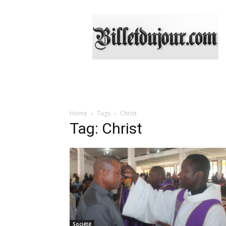
Billetdujour.com
Home
Tags
Christ
Tag: Christ
Société