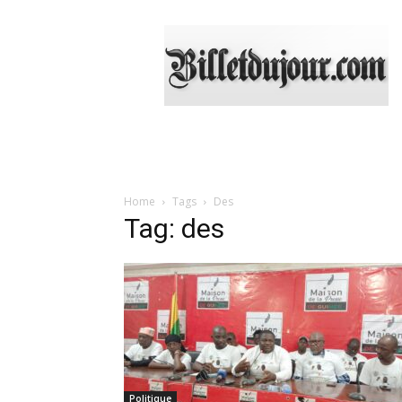
Billetdujour.com
Home
Tags
Des
Tag: des
Politique