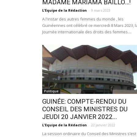
MADAME MARIAMA BAILLO…!
L'Equipe de la Rédaction
-
9 mars 2023
A l'instar des autres femmes du monde , les
Guinéennes ont célèbré ce mercredi 8 Mars 2023, 
Journée internationale des droits des femmes....
Politique
GUINÉE: COMPTE-RENDU DU
CONSEIL DES MINISTRES DU
JEUDI 20 JANVIER 2022...
L'Equipe de la Rédaction
-
22 janvier 2022
La session ordinaire du Conseil des Ministres s’est