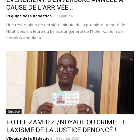
CAUSE DE L’ARRIVÉE...
L'Equipe de la Rédaction
-
23 juin 2023
Une réservation de dernière minute de la première autorité de
l'Etat, selon la lettre du Directeur général de l'hôtel Kaloum de
Conakry annule la...
Société
HOTEL ZAMBEZI/NOYADE OU CRIME: LE
LAXISME DE LA JUSTICE DENONCÉ !
L'Equipe de la Rédaction
-
8 février 2023