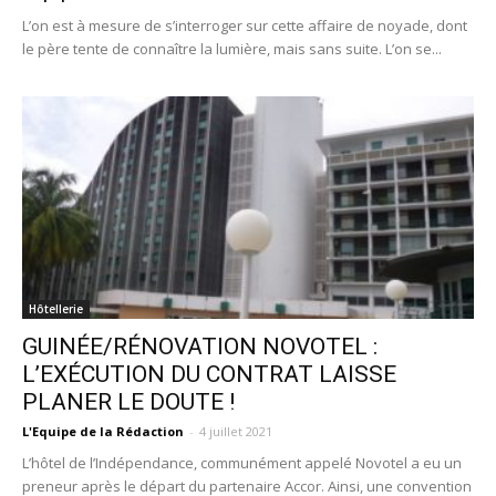
L’on est à mesure de s’interroger sur cette affaire de noyade, dont
le père tente de connaître la lumière, mais sans suite. L’on se...
Hôtellerie
GUINÉE/RÉNOVATION NOVOTEL :
L’EXÉCUTION DU CONTRAT LAISSE
PLANER LE DOUTE !
L'Equipe de la Rédaction
-
4 juillet 2021
L’hôtel de l’Indépendance, communément appelé Novotel a eu un
preneur après le départ du partenaire Accor. Ainsi, une convention