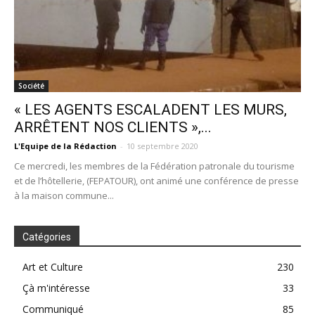
Société
« LES AGENTS ESCALADENT LES MURS,
ARRÊTENT NOS CLIENTS »,...
L'Equipe de la Rédaction
-
10 septembre 2020
Ce mercredi, les membres de la Fédération patronale du tourisme
et de l’hôtellerie, (FEPATOUR), ont animé une conférence de presse
à la maison commune...
Catégories
Art et Culture
230
Çà m'intéresse
33
Communiqué
85