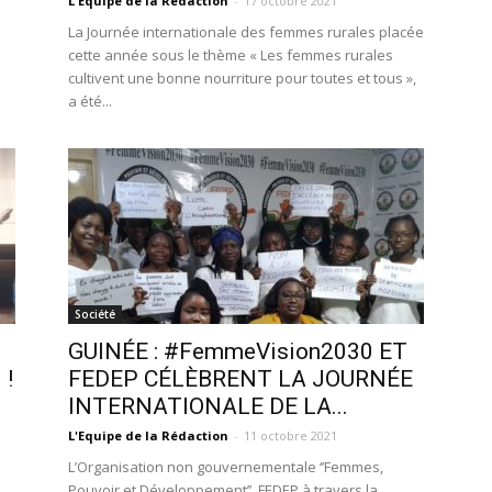
L'Equipe de la Rédaction
-
17 octobre 2021
La Journée internationale des femmes rurales placée
cette année sous le thème « Les femmes rurales
cultivent une bonne nourriture pour toutes et tous »,
a été...
Société
GUINÉE : #FemmeVision2030 ET
 !
FEDEP CÉLÈBRENT LA JOURNÉE
INTERNATIONALE DE LA...
L'Equipe de la Rédaction
-
11 octobre 2021
L’Organisation non gouvernementale ‘’Femmes,
Pouvoir et Développement’’, FEDEP à travers la