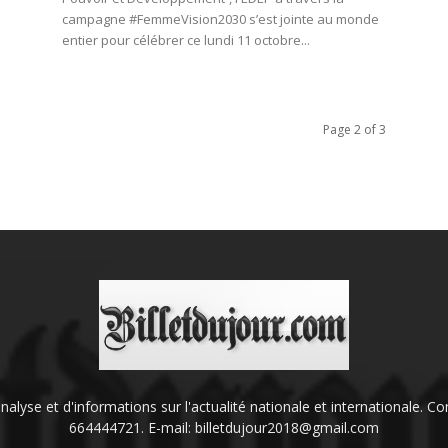
campagne #FemmeVision2030 s’est jointe au monde
entier pour célébrer ce lundi 11 octobre...
Page 2 of 3
'analyse et d'informations sur l'actualité nationale et internationale.
664444721. E-mail: billetdujour2018@gmail.com