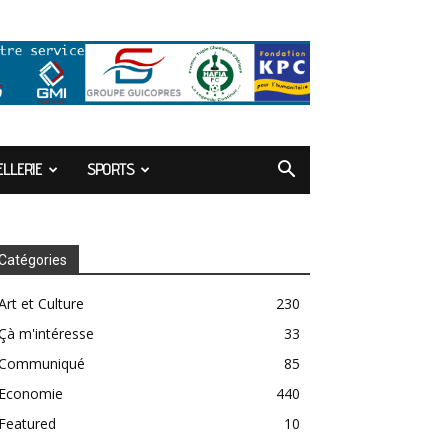
LLERIE
SPORTS
Catégories
Art et Culture
230
Çà m'intéresse
33
Communiqué
85
Economie
440
Featured
10