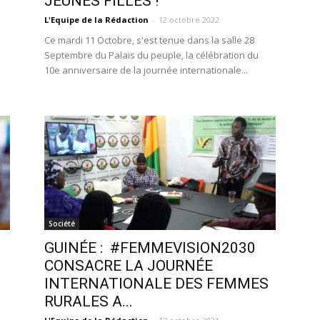
JEUNES FILLES !
L'Equipe de la Rédaction
-
12 octobre 2022
Ce mardi 11 Octobre, s'est tenue dans la salle 28
Septembre du Palais du peuple, la célébration du
10e anniversaire de la journée internationale...
Société
GUINÉE : #FEMMEVISION2030
CONSACRE LA JOURNÉE
INTERNATIONALE DES FEMMES
RURALES A...