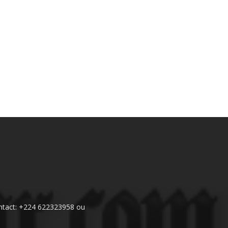
 Contact: +224 622323958 ou