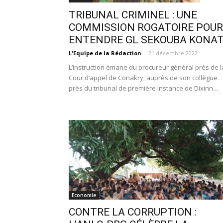
TRIBUNAL CRIMINEL : UNE
COMMISSION ROGATOIRE POUR
ENTENDRE GL SEKOUBA KONA
L'Equipe de la Rédaction
-
21 décembre 2022
L’instruction émane du procureur général près de l
Cour d’appel de Conakry, auprès de son collègue
près du tribunal de première instance de Dixinn....
Economie
CONTRE LA CORRUPTION :