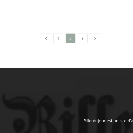
1
2
3
Billetdujour est un site d