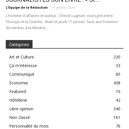
L'Equipe de la Rédaction
-
11 janvier 2024
L'homme d'affaires et auteur, Cheick Lugman, exerçant entre
l'Europe et la Guinée, était ce jeudi 11 janvier, face aux hommes
de medias à la Minière,...
Catégories
Art et Culture
230
Çà m'intéresse
33
Communiqué
85
Economie
438
Featured
10
Hôtellerie
42
Libre opinion
340
Non classé
161
Personnalité du mois
76