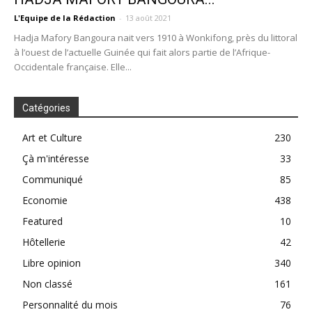
L'Equipe de la Rédaction
-
13 août 2021
Hadja Mafory Bangoura nait vers 1910 à Wonkifong, près du littoral
à l’ouest de l’actuelle Guinée qui fait alors partie de l’Afrique-
Occidentale française. Elle...
Catégories
Art et Culture
230
Çà m'intéresse
33
Communiqué
85
Economie
438
Featured
10
Hôtellerie
42
Libre opinion
340
Non classé
161
Personnalité du mois
76