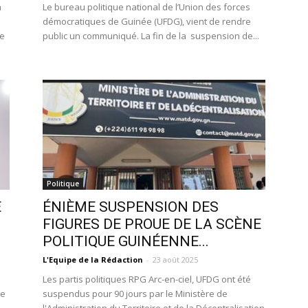
a
Le bureau politique national de l’Union des forces
démocratiques de Guinée (UFDG), vient de rendre
de
public un communiqué. La fin de la suspension de...
Politique
E
ÉNIÈME SUSPENSION DES
FIGURES DE PROUE DE LA SCÈNE
POLITIQUE GUINÉENNE...
L'Equipe de la Rédaction
-
23 août 2025
Les partis politiques RPG Arc-en-ciel, UFDG ont été
ce
suspendus pour 90 jours par le Ministère de