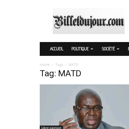
Billetdujour.com
ACCUEIL
POLITIQUE
SOCIÉTÉ
Home
Tags
MATD
Tag: MATD
Libre opinion