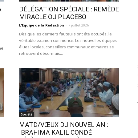
A
DÉLÉGATION SPÉCIALE : REMÈDE
MIRACLE OU PLACEBO
L'Equipe de la Rédaction
-
7 juillet 2026
Dès que les derniers fauteuils ont été occupés, le
véritable examen commence. Les nouvelles équipes
élues locales, conseillers communaux et maires se
ne
retrouvent désormais...
Société
MATD/VŒUX DU NOUVEL AN :
IBRAHIMA KALIL CONDÉ