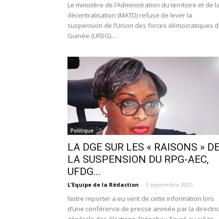
Le ministère de l’Administration du territoire et de l
décentralisation (MATD) refuse de lever la
suspension de l’Union des forces démocratiques 
Guinée (UFDG)....
Politique
LA DGE SUR LES « RAISONS » D
LA SUSPENSION DU RPG-AEC,
UFDG...
L'Equipe de la Rédaction
-
3 septembre 2025
Notre reporter a eu vent de cette information lors
d’une conférence de presse animée par la directri