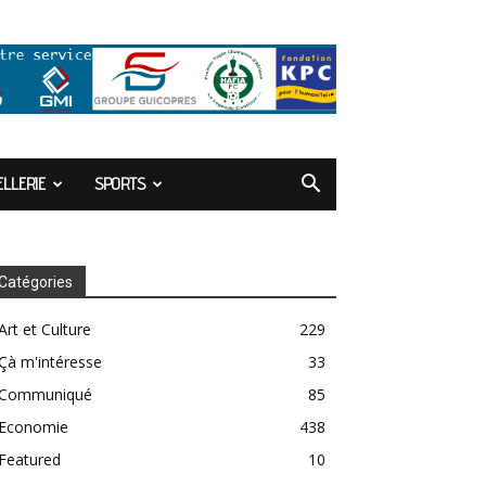
LLERIE
SPORTS
Catégories
Art et Culture
229
Çà m'intéresse
33
Communiqué
85
Economie
438
Featured
10