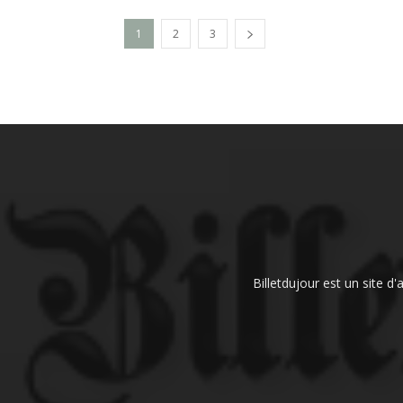
1
2
3
Billetdujour est un site d