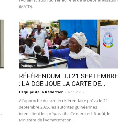
l'Administration du Territoire et de la Décentralisation
(MATD)...
Politique
RÉFÉRENDUM DU 21 SEPTEMBRE
: LA DGE JOUE LA CARTE DE...
L'Equipe de la Rédaction
-
6 août 2025
À l’approche du scrutin référendaire prévu le 21
septembre 2025, les autorités guinéennes
intensifient les préparatifs. Ce mercredi 6 août, le
le
Ministère de l’Administration...