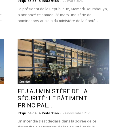
L'Equipe de la Rédaction
-
29 mars 2026
Le président de la République, Mamadi Doumbouya,
e
a annoncé ce samedi 28 mars une série de
e
nominations au sein du ministère de la Santé...
Société
:
FEU AU MINISTÈRE DE LA
SÉCURITÉ : LE BÂTIMENT
PRINCIPAL...
L'Equipe de la Rédaction
-
24 novembre 2025
Un incendie s’est déclaré dans la soirée de ce