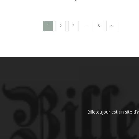
...
1
2
3
5
Billetdujour est un site d