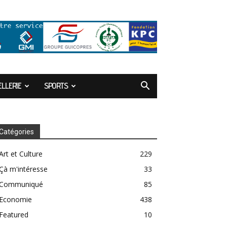
LLERIE
SPORTS
Catégories
Art et Culture
229
Çà m'intéresse
33
Communiqué
85
Economie
438
Featured
10