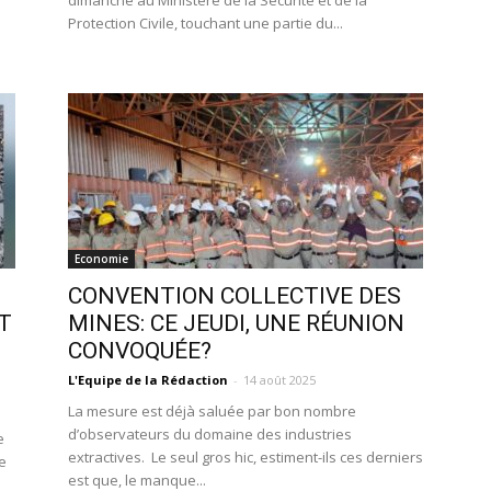
dimanche au Ministère de la Sécurité et de la
Protection Civile, touchant une partie du...
Economie
CONVENTION COLLECTIVE DES
T
MINES: CE JEUDI, UNE RÉUNION
CONVOQUÉE?
L'Equipe de la Rédaction
-
14 août 2025
La mesure est déjà saluée par bon nombre
d’observateurs du domaine des industries
e
extractives. Le seul gros hic, estiment-ils ces derniers
e
est que, le manque...