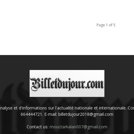
Page 1 of 5
'analyse et d'informations sur l'actualité nationale et internationale.
664444721. E-mail: billetdujour2018@gmail.com
Contact us:
mouctarkalan007@gmail.com