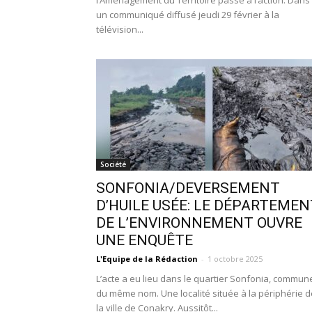
l’Aménagement du Territoire passe à l’action. Dans
un communiqué diffusé jeudi 29 février à la
télévision...
Société
SONFONIA/DEVERSEMENT
D’HUILE USÉE: LE DÉPARTEMEN
DE L’ENVIRONNEMENT OUVRE
UNE ENQUÊTE
L'Equipe de la Rédaction
-
1 octobre 2025
L’acte a eu lieu dans le quartier Sonfonia, commun
du même nom. Une localité située à la périphérie d
la ville de Conakry. Aussitôt...