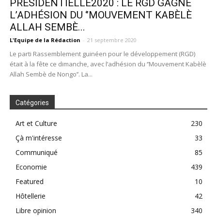
PRÉSIDENTIELLE2020 : LE RGD GAGNE
L’ADHÉSION DU ‘’MOUVEMENT KABÈLÈ
ALLAH SEMBÈ...
L'Equipe de la Rédaction
-
21 septembre 2020
Le parti Rassemblement guinéen pour le développement (RGD)
était à la fête ce dimanche, avec l’adhésion du ‘’Mouvement Kabèlè
Allah Sembè de Nongo’’. La...
Catégories
Art et Culture
230
Çà m'intéresse
33
Communiqué
85
Economie
439
Featured
10
Hôtellerie
42
Libre opinion
340