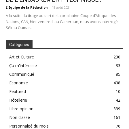
L'Equipe de la Rédaction
-
18 août 2021
A la suite du tirage au sort de la prochaine Coupe d’Afrique des
Nations, CAN, hier vendredi au Cameroun, nous avons interrogé
Sékou Oumar...
Catégories
Art et Culture
230
Çà m'intéresse
33
Communiqué
85
Economie
438
Featured
10
Hôtellerie
42
Libre opinion
339
Non classé
161
Personnalité du mois
76