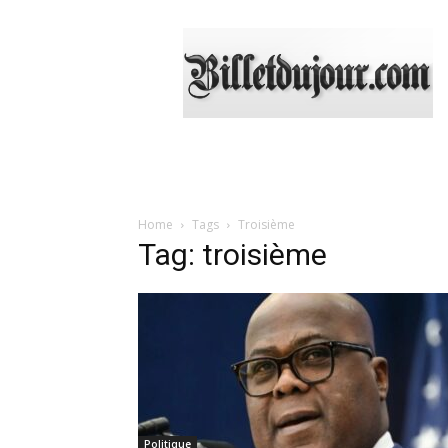
Billetdujour.com
Home
Tags
Troisième
Tag: troisième
Politique