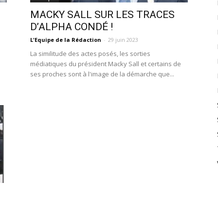
MACKY SALL SUR LES TRACES
D’ALPHA CONDÉ !
L'Equipe de la Rédaction
-
29 juin 2023
La similitude des actes posés, les sorties
médiatiques du président Macky Sall et certains de
ses proches sont à l'image de la démarche que...