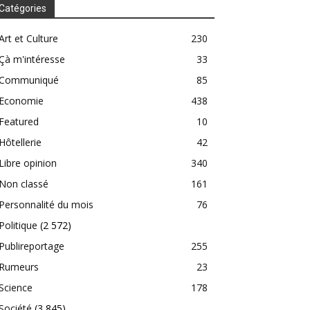
Catégories
Art et Culture
230
Çà m'intéresse
33
Communiqué
85
Economie
438
Featured
10
Hôtellerie
42
Libre opinion
340
Non classé
161
Personnalité du mois
76
Politique
(2 572)
Publireportage
255
Rumeurs
23
Science
178
Société
(3 845)