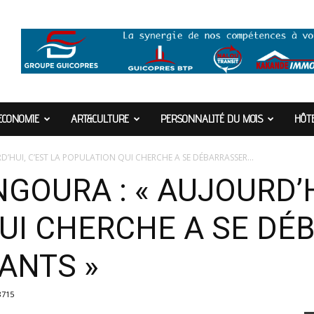
ECONOMIE
ART&CULTURE
PERSONNALITÉ DU MOIS
HÔTE
HUI, C’EST LA POPULATION QUI CHERCHE A SE DÉBARRASSER...
OURA : « AUJOURD’HU
UI CHERCHE A SE DÉ
ANTS »
8715