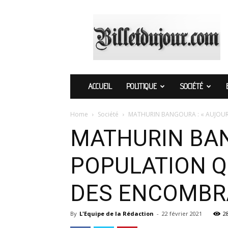
Billetdujour.com
ACCUEIL
POLITIQUE
SOCIÉTÉ
Home
Société
MATHURIN BANGOURA : « AUJOURD’
MATHURIN BANG
POPULATION Q
DES ENCOMBR
By
L'Equipe de la Rédaction
-
22 février 2021
2