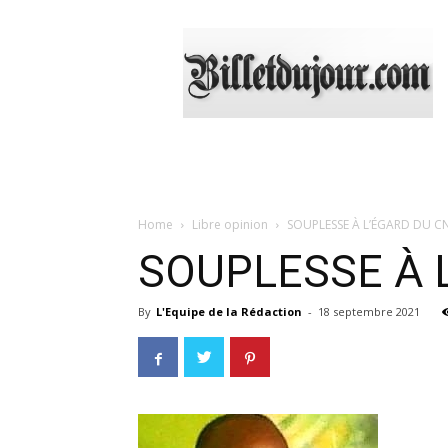
Billetdujour.com
Home
Libre opinion
SOUPLESSE À L’ÉGARD DU C
SOUPLESSE À 
By
L'Equipe de la Rédaction
-
18 septembre 2021