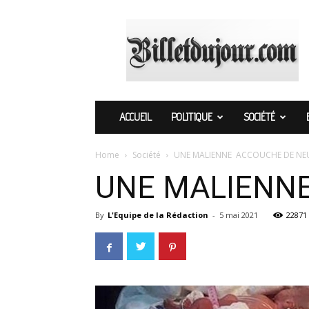
Billetdujour.com
ACCUEIL
POLITIQUE
SOCIÉTÉ
Home
Société
UNE MALIENNE ACCOUCHE DE NEU
UNE MALIENN
By
L'Equipe de la Rédaction
-
5 mai 2021
22871