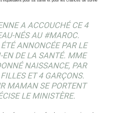
 s’inquiétaient pour sa santé et pour les chances de survie
ENNE A ACCOUCHÉ CE 4
EAU-NÉS AU
#MAROC
.
 ÉTÉ ANNONCÉE PAR LE
I
-EN DE LA SANTÉ. MME
DONNÉ NAISSANCE, PAR
 FILLES ET 4 GARÇONS.
EUR MAMAN SE PORTENT
ÉCISE LE MINISTÈRE.