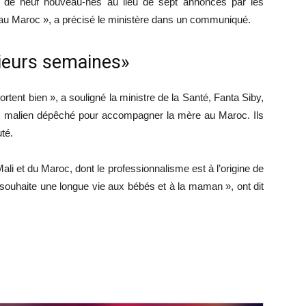
« de neuf nouveau-nés au lieu de sept annoncés par les
 au Maroc », a précisé le ministère dans un communiqué.
sieurs semaines»
tent bien », a souligné la ministre de la Santé, Fanta Siby,
cin malien dépêché pour accompagner la mère au Maroc. Ils
uté.
Mali et du Maroc, dont le professionnalisme est à l’origine de
 souhaite une longue vie aux bébés et à la maman », ont dit
r
r