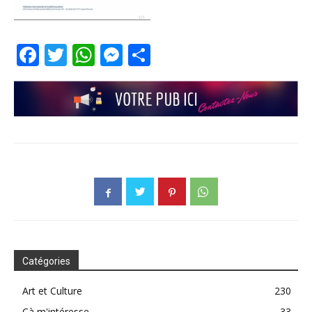
Facebook
Twitter
WhatsApp
Messenger
Partager
Catégories
Art et Culture
230
Çà m'intéresse
33