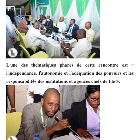
𝐋’𝐮𝐧𝐞 𝐝𝐞𝐬 𝐭𝐡𝐞́𝐦𝐚𝐭𝐢𝐪𝐮𝐞𝐬 𝐩𝐡𝐚𝐫𝐞𝐬 𝐝𝐞 𝐜𝐞𝐭𝐭𝐞 𝐫𝐞𝐧𝐜𝐨𝐧𝐭𝐫𝐞 𝐞𝐬𝐭 «
𝐥’𝐢𝐧𝐝𝐞́𝐩𝐞𝐧𝐝𝐚𝐧𝐜𝐞, 𝐥’𝐚𝐮𝐭𝐨𝐧𝐨𝐦𝐢𝐞 𝐞𝐭 𝐥’𝐚𝐝𝐞́𝐪𝐮𝐚𝐭𝐢𝐨𝐧 𝐝𝐞𝐬 𝐩𝐨𝐮𝐯𝐨𝐢𝐫𝐬 𝐞𝐭 𝐥𝐞𝐬
𝐫𝐞𝐬𝐩𝐨𝐧𝐬𝐚𝐛𝐢𝐥𝐢𝐭é𝐬 𝐝𝐞𝐬 𝐢𝐧𝐬𝐭𝐢𝐭𝐮𝐭𝐢𝐨𝐧𝐬 𝐞𝐭 𝐚𝐠𝐞𝐧𝐜𝐞𝐬 𝐜𝐡𝐞𝐟𝐬 𝐝𝐞 𝐟𝐢𝐥𝐞 ».