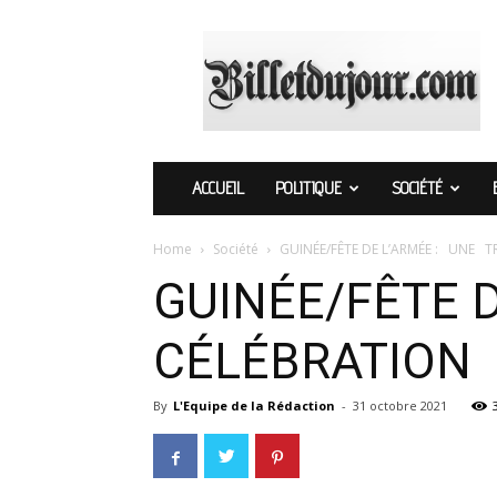
Billetdujour.com
ACCUEIL
POLITIQUE
SOCIÉTÉ
Home
Société
GUINÉE/FÊTE DE L’ARMÉE : UNE T
GUINÉE/FÊTE 
CÉLÉBRATION 
By
L'Equipe de la Rédaction
-
31 octobre 2021