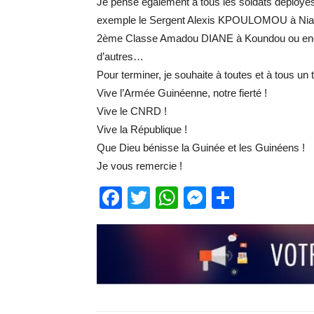
Je pense également à tous les soldats déployés 
exemple le Sergent Alexis KPOULOMOU à Niafo
2ème Classe Amadou DIANE à Koundou ou en
d’autres…
Pour terminer, je souhaite à toutes et à tous un 
Vive l’Armée Guinéenne, notre fierté !
Vive le CNRD !
Vive la République !
Que Dieu bénisse la Guinée et les Guinéens !
Je vous remercie !
Facebook
Twitter
WhatsApp
Messenge
Partage