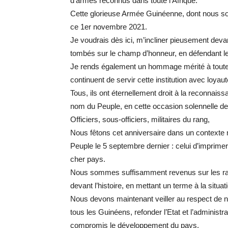
d’armes reconnus dans toute l’Afrique.
Cette glorieuse Armée Guinéenne, dont nous som
ce 1er novembre 2021.
Je voudrais dès ici, m’incliner pieusement devan
tombés sur le champ d’honneur, en défendant le 
Je rends également un hommage mérité à toutes le
continuent de servir cette institution avec loya
Tous, ils ont éternellement droit à la reconnaiss
nom du Peuple, en cette occasion solennelle 
Officiers, sous-officiers, militaires du rang,
Nous fêtons cet anniversaire dans un contexte
Peuple le 5 septembre dernier : celui d’imprime
cher pays.
Nous sommes suffisamment revenus sur les rai
devant l’histoire, en mettant un terme à la situat
Nous devons maintenant veiller au respect de not
tous les Guinéens, refonder l’Etat et l’administrat
compromis le développement du pays.