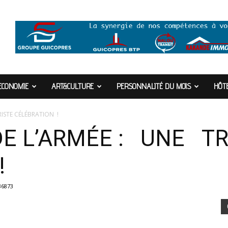
ECONOMIE
ART&CULTURE
PERSONNALITÉ DU MOIS
HÔTE
RISTE CÉLÉBRATION !
DE L’ARMÉE : UNE TR
!
36873