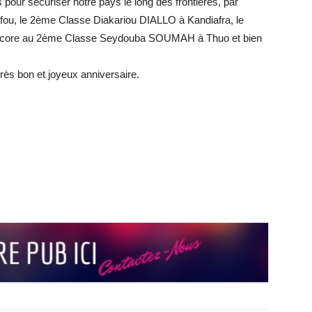
pour sécuriser notre pays le long des frontières, par
u, le 2ème Classe Diakariou DIALLO à Kandiafra, le
core au 2ème Classe Seydouba SOUMAH à Thuo et bien
très bon et joyeux anniversaire.
r
r