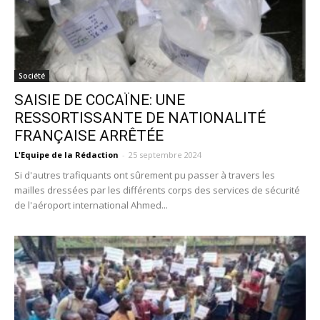
Société
SAISIE DE COCAÏNE: UNE
RESSORTISSANTE DE NATIONALITÉ
FRANÇAISE ARRÊTÉE
L'Equipe de la Rédaction
-
25 septembre 2024
Si d'autres trafiquants ont sûrement pu passer à travers les
mailles dressées par les différents corps des services de sécurité
de l'aéroport international Ahmed...