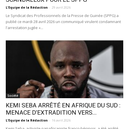
L'Equipe de la Rédaction
-
29 avril 2026
Le Syndicat des Professionnels de la Presse de Guinée (SPPG) a
publié ce mardi 28 avril 2026 un communiqué virulent condamnant
l'arrestation jugée «...
Société
KEMI SEBA ARRÊTÉ EN AFRIQUE DU SUD :
MENACE D’EXTRADITION VERS...
L'Equipe de la Rédaction
-
16 avril 2026
Kemi Seba, activiste panafricaniste franco‑béninois, a été arrêté