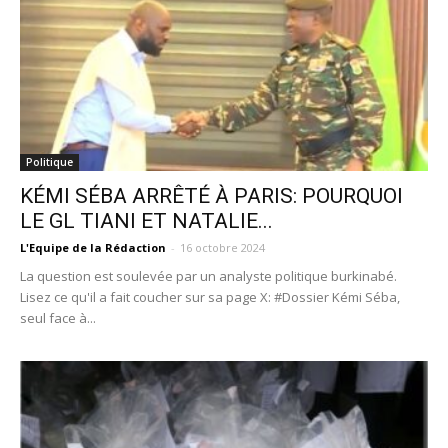
Politique
KÉMI SÉBA ARRÊTÉ À PARIS: POURQUOI
LE GL TIANI ET NATALIE...
L'Equipe de la Rédaction
-
16 octobre 2024
La question est soulevée par un analyste politique burkinabé.
Lisez ce qu'il a fait coucher sur sa page X: #Dossier Kémi Séba,
seul face à...