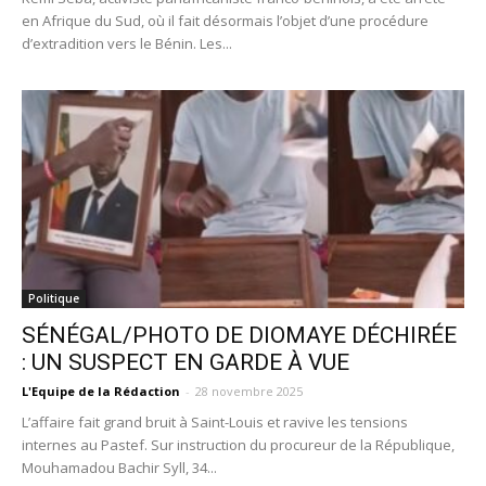
en Afrique du Sud, où il fait désormais l’objet d’une procédure
d’extradition vers le Bénin. Les...
Politique
SÉNÉGAL/PHOTO DE DIOMAYE DÉCHIRÉE
: UN SUSPECT EN GARDE À VUE
L'Equipe de la Rédaction
-
28 novembre 2025
L’affaire fait grand bruit à Saint-Louis et ravive les tensions
internes au Pastef. Sur instruction du procureur de la République,
Mouhamadou Bachir Syll, 34...