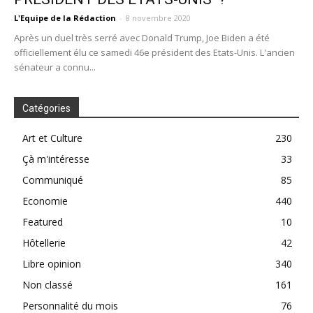
L'Equipe de la Rédaction
-
8 novembre 2020
Après un duel très serré avec Donald Trump, Joe Biden a été
officiellement élu ce samedi 46e président des Etats-Unis. L'ancien
sénateur a connu...
Catégories
Art et Culture
230
Çà m'intéresse
33
Communiqué
85
Economie
440
Featured
10
Hôtellerie
42
Libre opinion
340
Non classé
161
Personnalité du mois
76