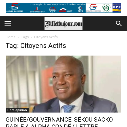
Home
Tags
Citoyens Actifs
Tag: Citoyens Actifs
Libre opinion
GUINÉE/GOUVERNANCE: SÉKOU SACKO
PARLE A ALPHA CONDÉ ( LETTRE