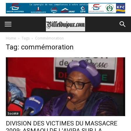
Home
Tags
Commémoration
Tag: commémoration
Société
DIVISION DES VICTIMES DU MASSACRE
2009: ASMAOU DE L’AVIPA SUR LA...