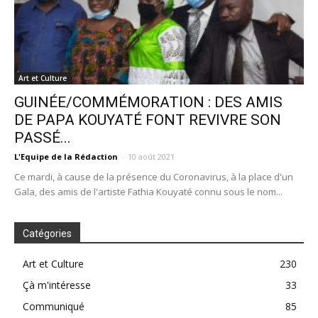
Art et Culture
GUINÉE/COMMÉMORATION : DES AMIS
DE PAPA KOUYATÉ FONT REVIVRE SON
PASSÉ...
L'Equipe de la Rédaction
-
10 août 2021
Ce mardi, à cause de la présence du Coronavirus, à la place d'un
Gala, des amis de l'artiste Fathia Kouyaté connu sous le nom...
Catégories
Art et Culture
230
Çà m'intéresse
33
Communiqué
85