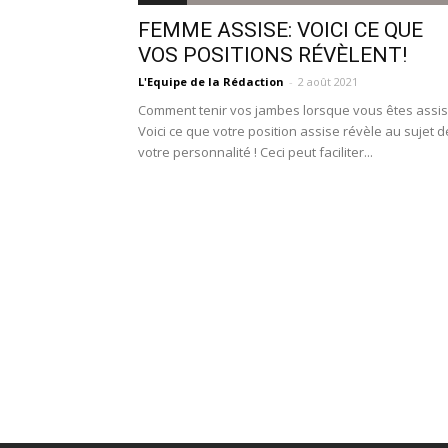
FEMME ASSISE: VOICI CE QUE
VOS POSITIONS RÉVÈLENT!
L'Equipe de la Rédaction
-
2 août 2021
Comment tenir vos jambes lorsque vous êtes assis
Voici ce que votre position assise révèle au sujet d
votre personnalité ! Ceci peut faciliter...