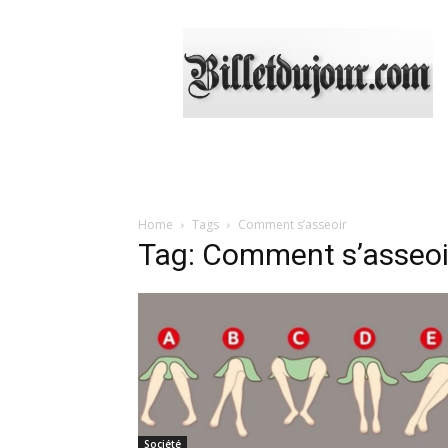
Billetdujour.com
Home
Tags
Comment s’asseoir
Tag: Comment s’asseoi
Société