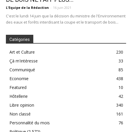
L'Equipe de la Rédaction
-
16 juin 2021
C'est le lundi 14 juin que la décision du ministre de l'Environnement
des eaux et forêts interdisant la coupe et le transport de bois...
Catégories
Art et Culture
230
Çà m'intéresse
33
Communiqué
85
Economie
438
Featured
10
Hôtellerie
42
Libre opinion
340
Non classé
161
Personnalité du mois
76
Politique
(2 572)