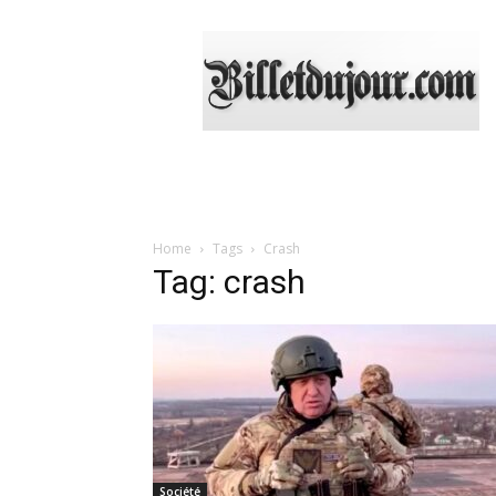
Billetdujour.com
Home
Tags
Crash
Tag: crash
Société