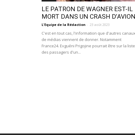
LE PATRON DE WAGNER EST-IL
MORT DANS UN CRASH D’AVIO
L'Equipe de la Rédaction
-
23 août 2023
C'est en tout cas, l'information que d'autres canau
de médias viennent de donner. Notamment
France24. Evguéni Prigojine pourrait être sur la liste
des passagers d'un...