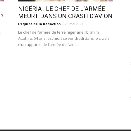
NIGÉRIA : LE CHEF DE L’ARMÉE
N?
MEURT DANS UN CRASH D’AVION
L'Equipe de la Rédaction
-
23 mai 2021
x
Le chef de l’armée de terre nigériane, Ibrahim
Attahiru, 54 ans, est mort ce vendredi dans le crash
d’un appareil de l’armée de l’air,...